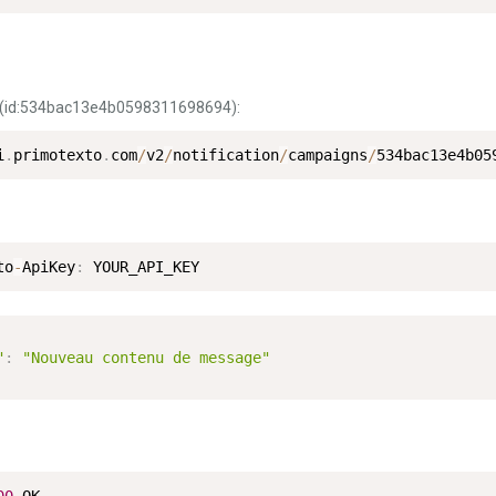
 (id:534bac13e4b0598311698694):
i
.
primotexto
.
com
/
v2
/
notification
/
campaigns
/
534bac13e4b05
to
-
ApiKey
:
 YOUR_API_KEY
"
:
"Nouveau contenu de message"