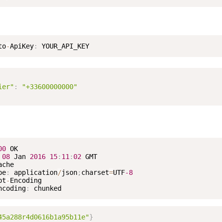
to
-
ApiKey
:
 YOUR_API_KEY
ier"
:
"+33600000000"
00
 OK

08
 Jan 
2016
15
:
11
:
02
 GMT

che

pe
:
 application
/
json
;
charset
=
UTF
-8
pt
-
Encoding

ncoding
:
45a288r4d0616b1a95b11e"
}