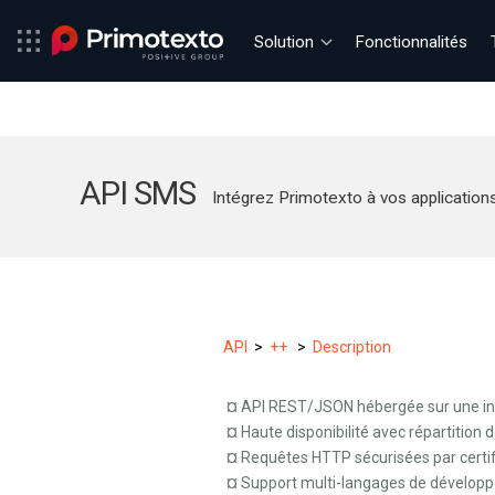
Solution
Fonctionnalités
API SMS
Intégrez Primotexto à vos application
API
>
++
>
Description
¤ API REST/JSON hébergée sur une in
¤ Haute disponibilité avec répartition 
¤ Requêtes HTTP sécurisées par cert
¤ Support multi-langages de dévelop