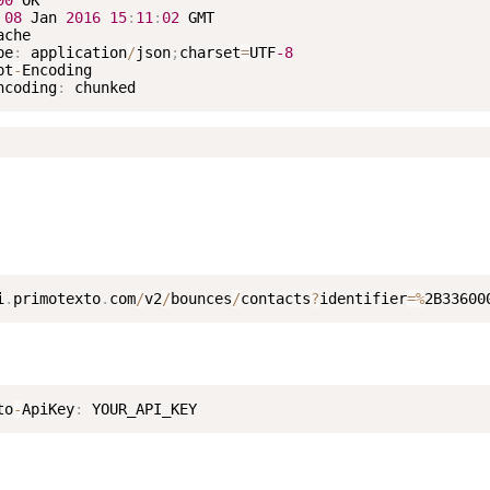
00
 OK

08
 Jan 
2016
15
:
11
:
02
 GMT

che

pe
:
 application
/
json
;
charset
=
UTF
-8
pt
-
Encoding

ncoding
:
i
.
primotexto
.
com
/
v2
/
bounces
/
contacts
?
identifier
=
%
2B33600
to
-
ApiKey
:
 YOUR_API_KEY