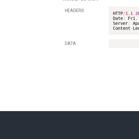
HEADERS
HTTP
/
1.1
2
Date
:
 Fri
,
Server
:
 Apa
Content
-
Le
DATA