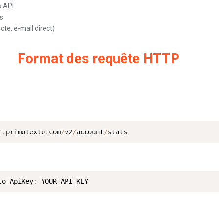
s API
es
ecte, e-mail direct)
Format des requête HTTP
i
.
primotexto
.
com
/
v2
/
account
/
stats
to
-
ApiKey
:
 YOUR_API_KEY