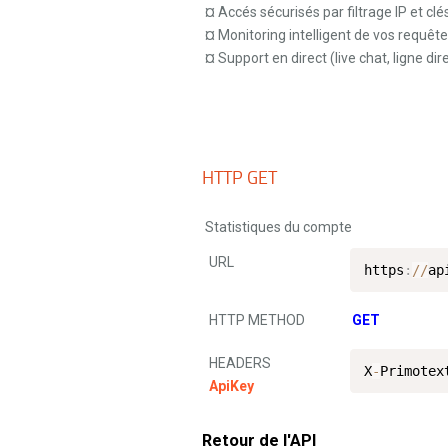
¤ Accés sécurisés par filtrage IP et clé
¤ Monitoring intelligent de vos requêt
¤ Support en direct (live chat, ligne dir
HTTP GET
Statistiques du compte
URL
https
:
/
/
ap
HTTP METHOD
GET
HEADERS
X
-
Primotex
ApiKey
Retour de l'API