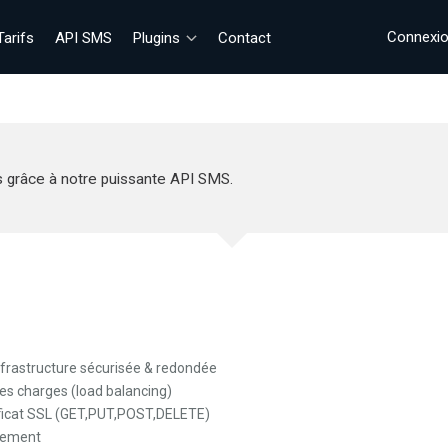
Connexi
Tarifs
API SMS
Plugins
Contact
s grâce à notre puissante API SMS.
frastructure sécurisée & redondée
des charges (load balancing)
ificat SSL (GET,PUT,POST,DELETE)
pement