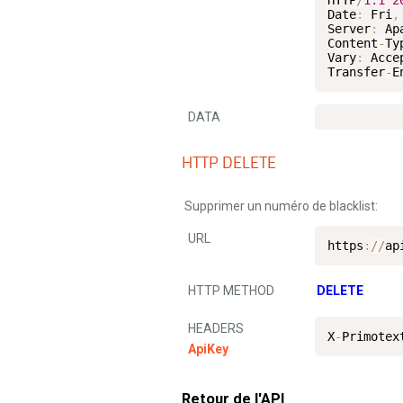
HTTP
/
1.1
2
Date
:
 Fri
,
Server
:
 Apa
Content
-
Ty
Vary
:
 Acce
Transfer
-
E
DATA
HTTP DELETE
Supprimer un numéro de blacklist:
URL
https
:
/
/
ap
HTTP METHOD
DELETE
HEADERS
X
-
Primotex
ApiKey
Retour de l'API