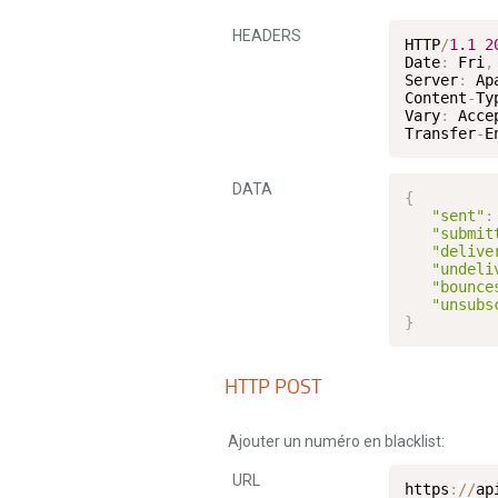
HEADERS
HTTP
/
1.1
2
Date
:
 Fri
,
Server
:
 Apa
Content
-
Ty
Vary
:
 Acce
Transfer
-
E
DATA
{
"sent"
:
"submit
"delive
"undeli
"bounce
"unsubs
}
HTTP POST
Ajouter un numéro en blacklist:
URL
https
:
/
/
ap