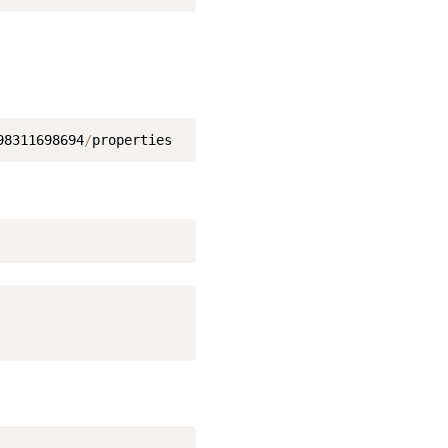
98311698694
/
properties