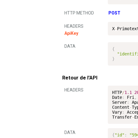
HTTP METHOD
POST
HEADERS
X
-
Primotex
ApiKey
DATA
{
"identif
}
Retour de l'API
HEADERS
HTTP
/
1.1
2
Date
:
 Fri
,
Server
:
 Apa
Content
-
Ty
Vary
:
 Acce
Transfer
-
E
DATA
{
"id"
:
"59