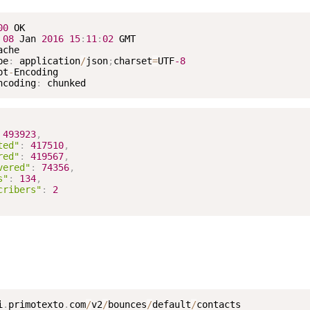
00
 OK

08
 Jan 
2016
15
:
11
:
02
 GMT

che

pe
:
 application
/
json
;
charset
=
UTF
-8
pt
-
Encoding

ncoding
:
493923
,
ted"
:
417510
,
red"
:
419567
,
vered"
:
74356
,
s"
:
134
,
cribers"
:
2
i
.
primotexto
.
com
/
v2
/
bounces
/
default
/
contacts