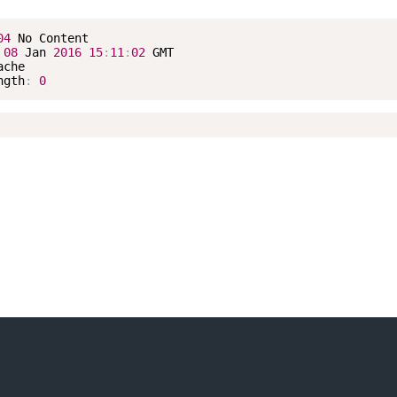
04
 No Content

08
 Jan 
2016
15
:
11
:
02
 GMT

che

ngth
:
0