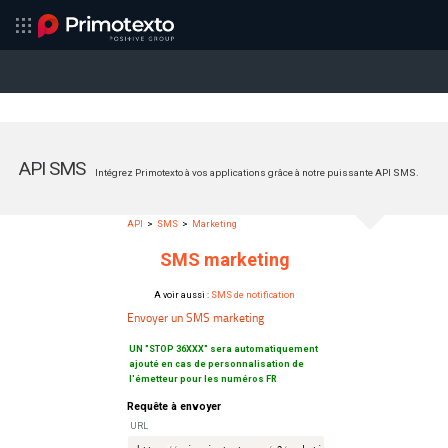
API SMS
Intégrez Primotexto à vos applications grâce à notre puissante API SMS.
API
>
SMS
>
Marketing
SMS marketing
A voir aussi :
SMS de notification
Envoyer un SMS marketing
UN "STOP 36XXX" sera automatiquement
ajouté en cas de personnalisation de
l'émetteur pour les numéros FR
Requête à envoyer
URL