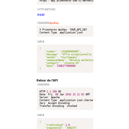
https
:
/
/
api
.
primotexto
.
com
/
v2
/
marketing
/
messages
/
send
HTTP METHOD
POST
HEADERS
ApiKey
X
-
Primotexto
-
ApiKey
:
 YOUR_API_KEY

Content
-
Type
:
 application
/
DATA
{
"number"
:
"+33600000000"
,
"message"
:
"Offre exceptionnelle ! Bénéficiez de 20% de re
"sender"
:
"YourCompany"
,
"campaignName"
:
"Relance marketing -20%"
,
"category"
:
"relance-20"
,
"date"
:
1398177000000
}
Retour de l'API
HEADERS
HTTP
/
1.1
200
 OK

Date
:
 Fri
,
08
 Jan 
2016
15
:
11
:
02
 GMT

Server
:
 Apache

Content
-
Type
:
 application
/
json
;
charset
=
UTF
-8
Vary
:
 Accept
-
Encoding

Transfer
-
Encoding
:
DATA
{
"creditsUsed"
:
1.0
,
"snapshotId"
:
"386479"