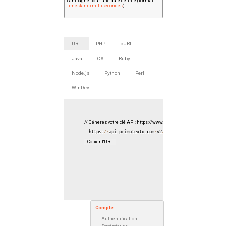
campagne pour une date définie (format:
timestamp millisecondes
).
URL
PHP
cURL
Java
C#
Ruby
Node.js
Python
Perl
WinDev
// Génerez votre clé API: https://www.primotexto.com/api/compte/
https
:
/
/
api
.
primotexto
.
com
/
v2
/
marketing
/
messages
/
send
?
Copier l'URL
Compte
Authentification