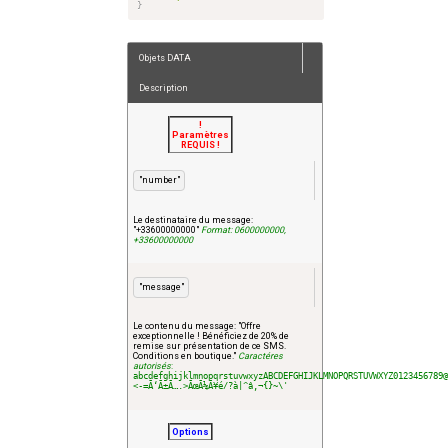
}
Objets DATA
Description
!
Paramètres
REQUIS !
"number"
Le destinataire du message:
"+33600000000"
Format: 0600000000,
+33600000000
"message"
Le contenu du message: "Offre
exceptionnelle ! Bénéficiez de 20% de
remise sur présentation de ce SMS.
Conditions en boutique."
Caractéres
autorisés
:
abcdefghijklmnopqrstuvwxyzABCDEFGHIJKLMNOPQRSTUVWXYZ0123456789
<-=Ã‘Ã±Ã….>ÃœÃ¼Ã¥é/?à|^â‚¬{}~\'
Options