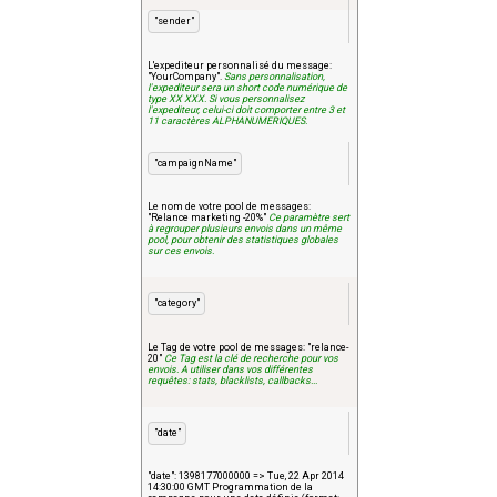
"sender"
L'expediteur personnalisé du message:
"YourCompany".
Sans personnalisation,
l'expediteur sera un short code numérique de
type XX XXX.
Si vous personnalisez
l'expediteur, celui-ci doit comporter entre 3 et
11 caractères ALPHANUMERIQUES.
"campaignName"
Le nom de votre pool de messages:
"Relance marketing -20%"
Ce paramètre sert
à regrouper plusieurs envois dans un même
pool,
pour obtenir des statistiques globales
sur ces envois.
"category"
Le Tag de votre pool de messages: "relance-
20"
Ce Tag est la clé de recherche pour vos
envois.
A utiliser dans vos différentes
requêtes: stats, blacklists, callbacks...
"date"
"date": 1398177000000 => Tue, 22 Apr 2014
14:30:00 GMT
Programmation de la